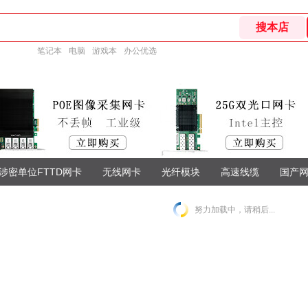
笔记本
电脑
游戏本
办公优选
涉密单位FTTD网卡
无线网卡
光纤模块
高速线缆
国产
努力加载中，请稍后...